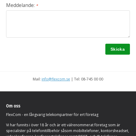
Meddelande:
*
Mail:
info@flexcom.se
| Tel: 08-745 00 00
Om oss
FlexCom - en långvarig telekompartner för ert företag
Vi har funnits i över 18 år och är ett välrenommerat företag som är
specialister på telefonitillbehör såsom mobiltelefoner, kontorsheadset,