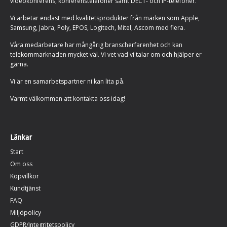
videokonferens, konferenstelefoner samt DECT- och IP-telefoner.
Vi arbetar endast med kvalitetsprodukter från märken som Apple,
Samsung, Jabra, Poly, EPOS, Logitech, Mitel, Ascom med flera.
Våra medarbetare har mångårig branscherfarenhet och kan
telekommarknaden mycket väl. Vi vet vad vi talar om och hjälper er
gärna.
Vi är en samarbetspartner ni kan lita på.
Varmt välkommen att kontakta oss idag!
Länkar
Start
Om oss
Köpvillkor
Kundtjänst
FAQ
Miljöpolicy
GDPR/Integritetspolicy