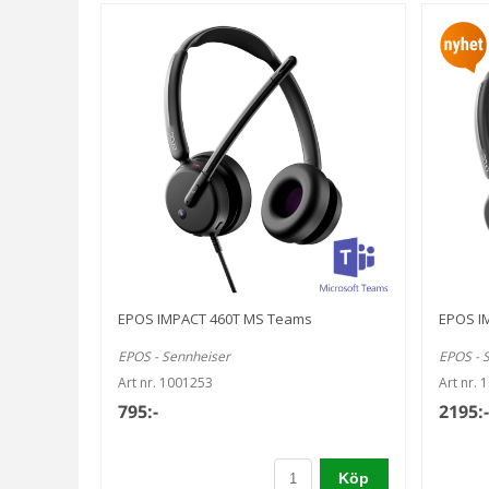
EPOS IMPACT 460T MS Teams
EPOS I
EPOS - Sennheiser
EPOS - 
Art nr. 1001253
Art nr. 
795:-
2195:-
Köp