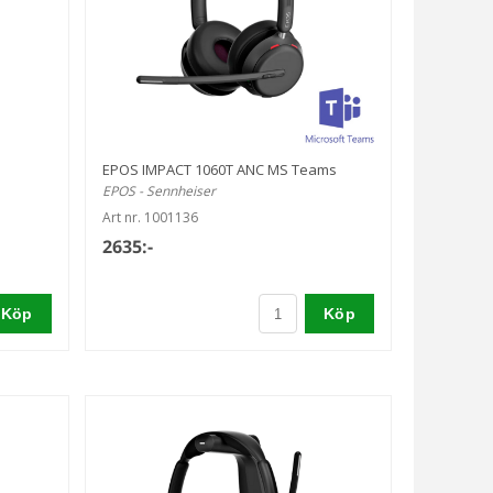
EPOS IMPACT 1060T ANC MS Teams
EPOS - Sennheiser
Art nr. 1001136
2635:-
Köp
Köp