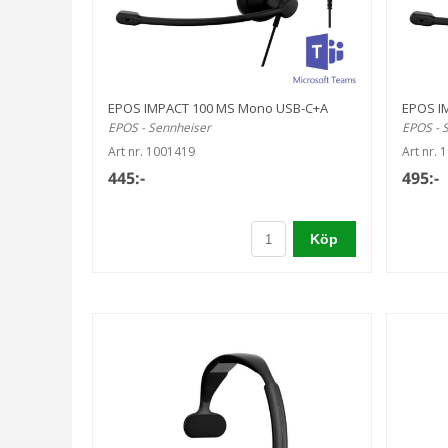
EPOS IMPACT 100 MS Mono USB-C+A
EPOS I
EPOS - Sennheiser
EPOS - 
Art nr. 1001419
Art nr. 
445:-
495:-
Köp