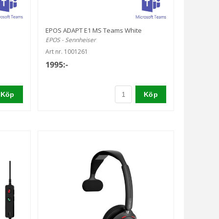
EPOS ADAPT E1 MS Teams White
EPOS - Sennheiser
Art nr. 1001261
1995:-
Köp
Köp