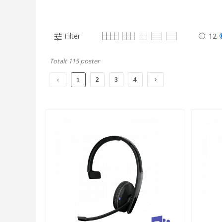
Filter
12
Totalt 115 poster
2
3
4
1