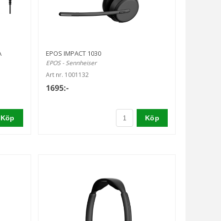
A
EPOS IMPACT 1030
EPOS - Sennheiser
Art nr. 1001132
1695:-
Köp
Köp