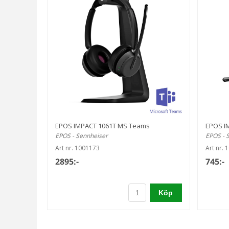
EPOS IMPACT 1061T MS Teams
EPOS I
EPOS - Sennheiser
EPOS - 
Art nr. 1001173
Art nr. 
2895:-
745:-
Köp