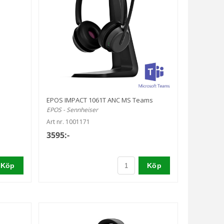
EPOS IMPACT 1061T ANC MS Teams
EPOS - Sennheiser
Art nr. 1001171
3595:-
Köp
Köp