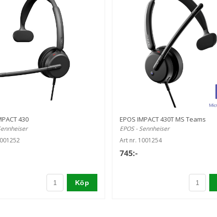
MPACT 430
EPOS IMPACT 430T MS Teams
Sennheiser
EPOS - Sennheiser
1001252
Art nr. 1001254
745:-
Köp