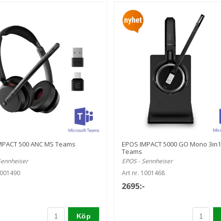
MPACT 500 ANC MS Teams
EPOS IMPACT 5000 GO Mono 3in
Teams
Sennheiser
EPOS - Sennheiser
1001490
Art nr. 1001468
2695:-
Köp