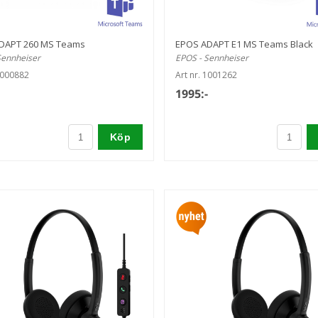
DAPT 260 MS Teams
EPOS ADAPT E1 MS Teams Black
Sennheiser
EPOS - Sennheiser
1000882
Art nr. 1001262
1995:-
Köp