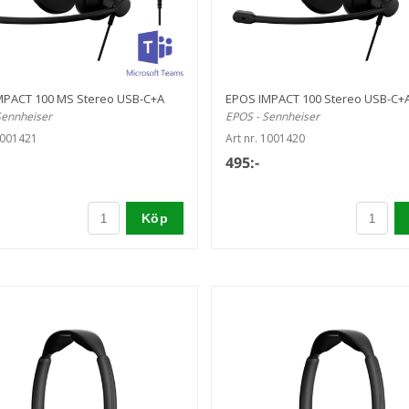
MPACT 100 MS Stereo USB-C+A
EPOS IMPACT 100 Stereo USB-C+
Sennheiser
EPOS - Sennheiser
1001421
Art nr. 1001420
495:-
Köp