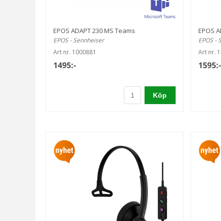
EPOS ADAPT 230 MS Teams
EPOS A
EPOS - Sennheiser
EPOS - 
Art nr. 1000881
Art nr. 
1495:-
1595:-
Köp