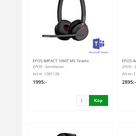
EPOS IMPACT 1060T MS Teams
EPOS I
EPOS - Sennheiser
EPOS - 
Art nr. 1001138
Art nr. 
1995:-
2895:-
Köp