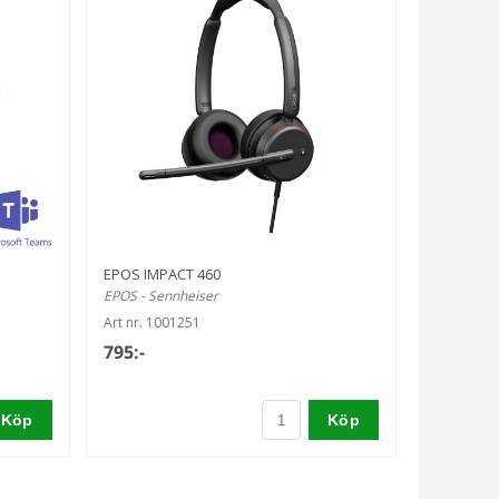
EPOS IMPACT 460
EPOS - Sennheiser
Art nr. 1001251
795:-
Köp
Köp