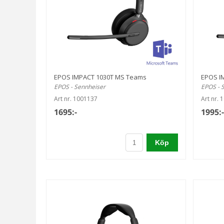
EPOS IMPACT 1030T MS Teams
EPOS I
EPOS - Sennheiser
EPOS - 
Art nr. 1001137
Art nr. 
1695:-
1995:-
Köp