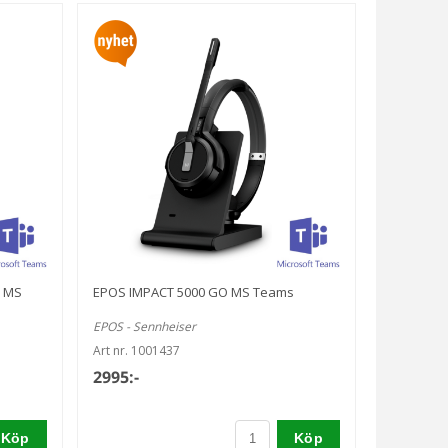
1 MS
EPOS IMPACT 5000 GO MS Teams
EPOS - Sennheiser
Art nr. 1001437
2995:-
Köp
Köp