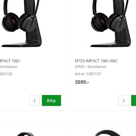
MPACT 1061
EPOS IMPACT 1061 ANC
Sennheiser
EPOS - Sennheiser
1001135
Art nr. 1001131
3595:-
Köp