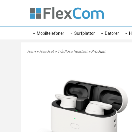
Mobiltelefoner
Surfplattor
Datorer
H
Hem
»
Headset
»
Trådlösa headset
» Produkt