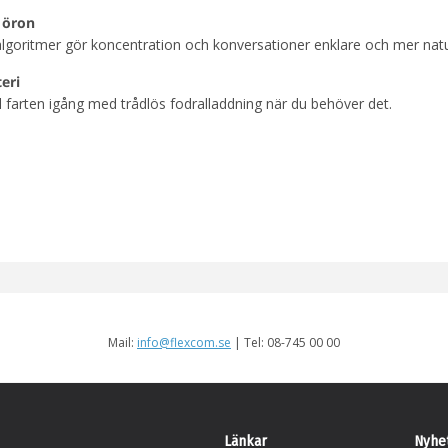
 öron
goritmer gör koncentration och konversationer enklare och mer natu
eri
farten igång med trådlös fodralladdning när du behöver det.
Mail:
info@flexcom.se
| Tel: 08-745 00 00
Länkar
Nyhe