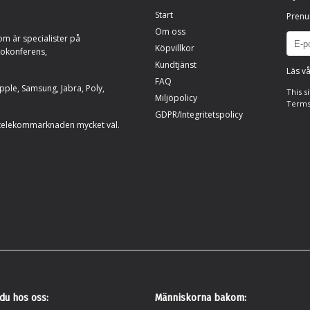
Start
Prenu
Om oss
om är specialister på
Köpvillkor
eokonferens,
Kundtjänst
Läs vå
FAQ
ple, Samsung, Jabra, Poly,
This s
Miljöpolicy
Terms
GDPR/Integritetspolicy
telekommarknaden mycket väl.
 du hos oss:
Människorna bakom: