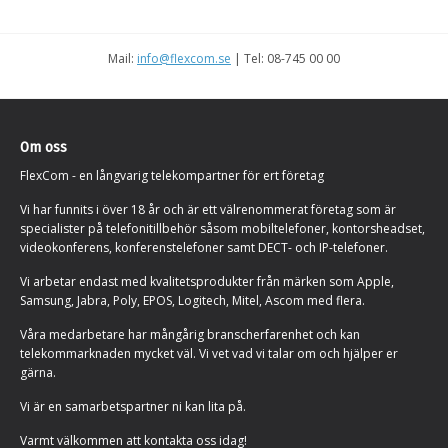
Mail:
info@flexcom.se
| Tel: 08-745 00 00
Om oss
FlexCom - en långvarig telekompartner för ert företag
Vi har funnits i över 18 år och är ett välrenommerat företag som är
specialister på telefonitillbehör såsom mobiltelefoner, kontorsheadset,
videokonferens, konferenstelefoner samt DECT- och IP-telefoner.
Vi arbetar endast med kvalitetsprodukter från märken som Apple,
Samsung, Jabra, Poly, EPOS, Logitech, Mitel, Ascom med flera.
Våra medarbetare har mångårig branscherfarenhet och kan
telekommarknaden mycket väl. Vi vet vad vi talar om och hjälper er
gärna.
Vi är en samarbetspartner ni kan lita på.
Varmt välkommen att kontakta oss idag!