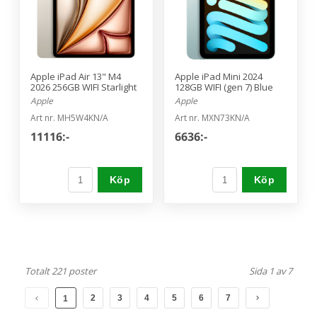
Apple iPad Air 13" M4
Apple iPad Mini 2024
2026 256GB WIFI Starlight
128GB WIFI (gen 7) Blue
Apple
Apple
Art nr. MH5W4KN/A
Art nr. MXN73KN/A
11116:-
6636:-
Köp
Köp
Totalt 221 poster
Sida 1 av 7
2
3
4
5
6
7
1