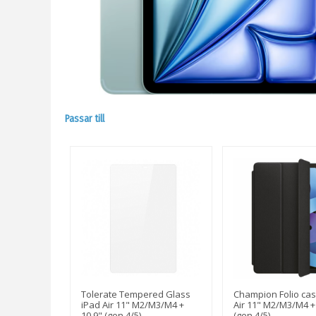
Passar till
Tolerate Tempered Glass
Champion Folio cas
iPad Air 11" M2/M3/M4 +
Air 11" M2/M3/M4 +
10,9" (gen 4/5)
(gen 4/5)