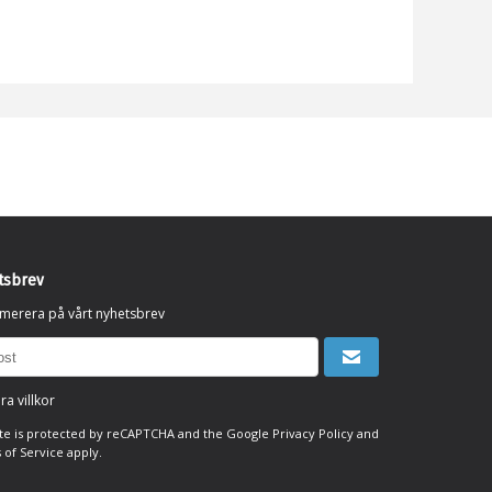
tsbrev
merera på vårt nyhetsbrev
ra villkor
ite is protected by reCAPTCHA and the Google
Privacy Policy
and
 of Service
apply.