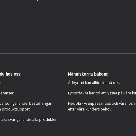
 du hos oss:
Människorna bakom:
t.
Ärliga - ni kan alltid lita på oss.
eranser.
Lyhörda - vi har tid att lyssna på våra k
person gällande; beställningar,
Flexibla - vi anpassar oss och våra lösn
h produktsupport.
efter våra kunders behov.
 raka svar gällande alla produkter.