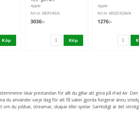
Apple
Apple
Art nr. MDFV4S/A
Art nr. MX2D3QN/A
3036:-
1276:-
Köp
Köp
K
temminne ökar prestandan för allt du gillar att göra på iPad Air. Den
rna du använder varje dag för att få saker gjorda fungerar ännu smidi
t om du jobbar, streamar, skapar eller spelar. Sam­tidigt är det otrolig