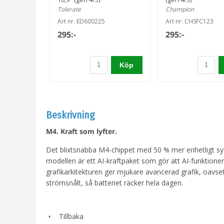
Tolerate
Champion
Art nr. ED600225
Art nr. CHSFC123
295:-
295:-
Köp
Beskrivning
M4. Kraft som lyfter.
Det blixt­snabba M4-chippet med 50 % mer enhetligt sys
modellen är ett AI-kraftpaket som gör att AI-funktione
grafik­arkitekturen ger mjukare avancerad grafik, oavset
strömsnålt, så batteriet räcker hela dagen.
Tillbaka