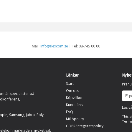
Mail:
info@flexcom.se
| Tel: 08-745 00 00
Länkar
Nyhe
Start
Prenu
Om oss
om är specialister på
Köpvillkor
eokonferens,
Kundtjänst
Läs vå
FAQ
ple, Samsung, Jabra, Poly,
This s
Miljöpolicy
Terms
GDPR/Integritetspolicy
telekommarknaden mycket väl.