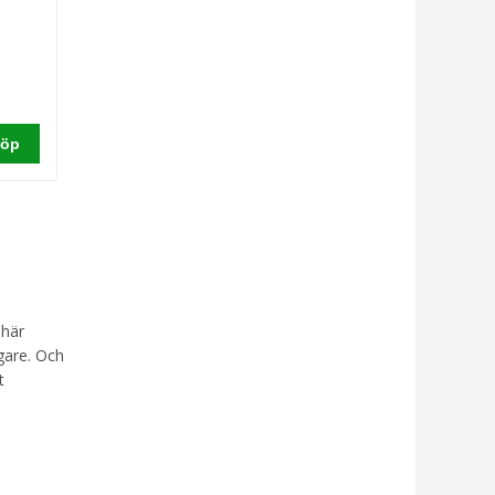
öp
 här
gare. Och
t