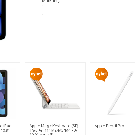
Märkning:
e iPad
Apple Magic Keyboard (SE)
Apple Pencil Pro
 10,9"
iPad Air 11" M2/M3/M4 + Air
10,9" gen 4/5