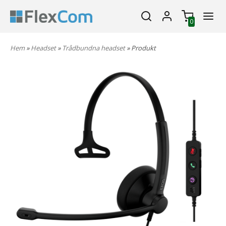
0
Hem
»
Headset
»
Trådbundna headset
» Produkt