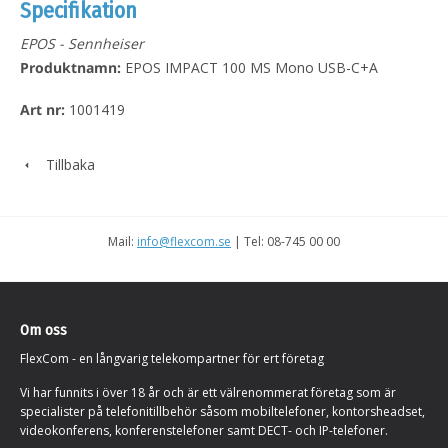
Specifikation
EPOS - Sennheiser
Produktnamn:
EPOS IMPACT 100 MS Mono USB-C+A
Art nr:
1001419
Tillbaka
Mail:
info@flexcom.se
| Tel: 08-745 00 00
Om oss
FlexCom - en långvarig telekompartner för ert företag
Vi har funnits i över 18 år och är ett välrenommerat företag som är
specialister på telefonitillbehör såsom mobiltelefoner, kontorsheadset,
videokonferens, konferenstelefoner samt DECT- och IP-telefoner.