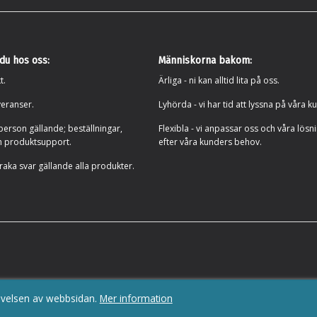
 du hos oss:
Människorna bakom:
t.
Ärliga - ni kan alltid lita på oss.
eranser.
Lyhörda - vi har tid att lyssna på våra k
person gällande; beställningar,
Flexibla - vi anpassar oss och våra lösn
h produktsupport.
efter våra kunders behov.
 raka svar gällande alla produkter.
headset
|
Jabra Evolve serien
|
Headset för skola
|
Teams certifierade produkt
evelsen av webbsidan.
Mer information