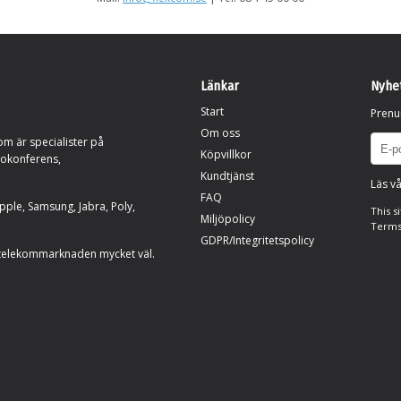
Länkar
Nyhe
Start
Prenu
Om oss
om är specialister på
Köpvillkor
eokonferens,
Kundtjänst
Läs vå
FAQ
ple, Samsung, Jabra, Poly,
This s
Miljöpolicy
Terms
GDPR/Integritetspolicy
telekommarknaden mycket väl.