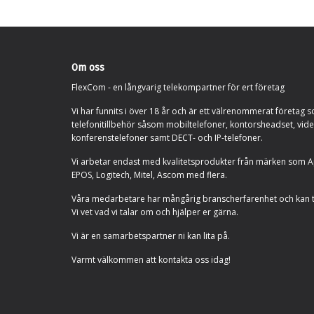
Om oss
FlexCom - en långvarig telekompartner för ert företag
Vi har funnits i över 18 år och är ett välrenommerat företag s
telefonitillbehör såsom mobiltelefoner, kontorsheadset, vid
konferenstelefoner samt DECT- och IP-telefoner.
Vi arbetar endast med kvalitetsprodukter från märken som Ap
EPOS, Logitech, Mitel, Ascom med flera.
Våra medarbetare har mångårig branscherfarenhet och kan 
Vi vet vad vi talar om och hjälper er gärna.
Vi är en samarbetspartner ni kan lita på.
Varmt välkommen att kontakta oss idag!