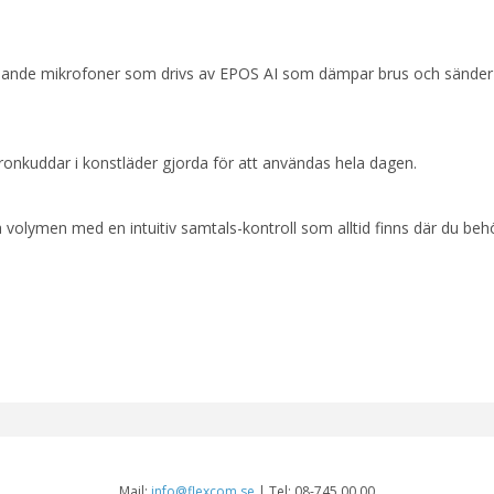
ormande mikrofoner som drivs av EPOS AI som dämpar brus och sänder 
onkuddar i konstläder gjorda för att användas hela dagen.
volymen med en intuitiv samtals-kontroll som alltid finns där du beh
Mail:
info@flexcom.se
| Tel: 08-745 00 00