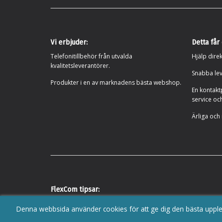
Vi erbjuder:
Detta får
Telefonitillbehör från utvalda
Hjälp direk
kvalitetsleverantörer.
Snabba lev
Produkter i en av marknadens bästa webshop.
En kontakt
service oc
Ärliga och
FlexCom tipsar:
Jabra headset
|
Poly Plantronics headset
|
EPOS Sennheiser 
Denna webbsida använder cookies för att ge dig den bästa uppl