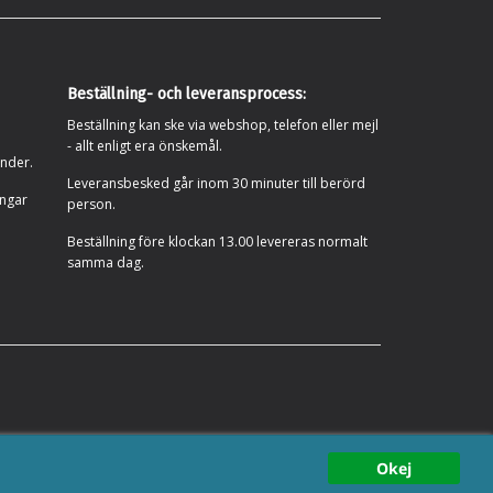
Beställning- och leveransprocess:
Beställning kan ske via webshop, telefon eller mejl
- allt enligt era önskemål.
under.
Leveransbesked går inom 30 minuter till berörd
ingar
person.
Beställning före klockan 13.00 levereras normalt
samma dag.
er
Okej