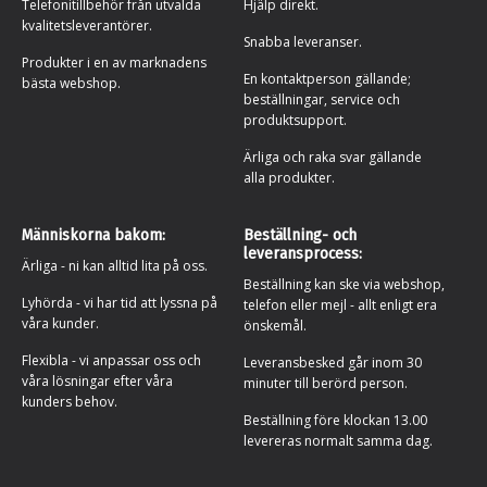
Telefonitillbehör från utvalda
Hjälp direkt.
kvalitetsleverantörer.
Snabba leveranser.
Produkter i en av marknadens
En kontaktperson gällande;
bästa webshop.
beställningar, service och
produktsupport.
Ärliga och raka svar gällande
alla produkter.
Människorna bakom:
Beställning- och
leveransprocess:
Ärliga - ni kan alltid lita på oss.
Beställning kan ske via webshop,
Lyhörda - vi har tid att lyssna på
telefon eller mejl - allt enligt era
våra kunder.
önskemål.
Flexibla - vi anpassar oss och
Leveransbesked går inom 30
våra lösningar efter våra
minuter till berörd person.
kunders behov.
Beställning före klockan 13.00
levereras normalt samma dag.