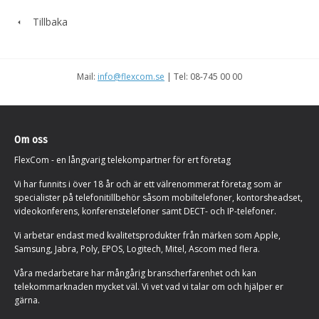
Tillbaka
Mail:
info@flexcom.se
| Tel: 08-745 00 00
Om oss
FlexCom - en långvarig telekompartner för ert företag
Vi har funnits i över 18 år och är ett välrenommerat företag som är
specialister på telefonitillbehör såsom mobiltelefoner, kontorsheadset,
videokonferens, konferenstelefoner samt DECT- och IP-telefoner.
Vi arbetar endast med kvalitetsprodukter från märken som Apple,
Samsung, Jabra, Poly, EPOS, Logitech, Mitel, Ascom med flera.
Våra medarbetare har mångårig branscherfarenhet och kan
telekommarknaden mycket väl. Vi vet vad vi talar om och hjälper er
gärna.