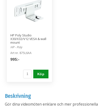
HP Poly Studio
X30/X32/V12 VESA & wall
mount
HP - Poly
Art nr. 875L6AA
995:-
Köp
Beskrivning
Gör dina videomöten enklare och mer professionella