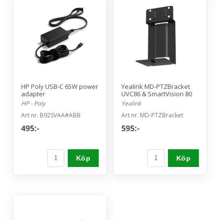
HP Poly USB-C 65W power
Yealink MD-PTZBracket
adapter
UVC86 & SmartVision 80
HP - Poly
Yealink
Art nr. B92SVAA#ABB
Art nr. MD-PTZBracket
495:-
595:-
Köp
Köp