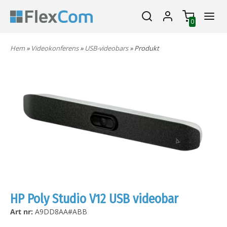
0
Hem
»
Videokonferens
»
USB-videobars
» Produkt
HP Poly Studio V12 USB videobar
Art nr:
A9DD8AA#ABB