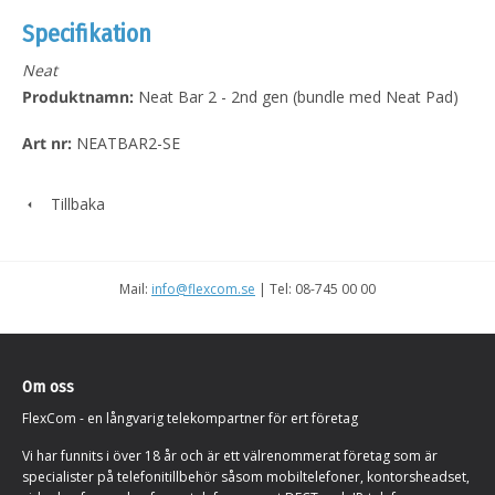
Specifikation
Neat
Produktnamn:
Neat Bar 2 - 2nd gen (bundle med Neat Pad)
Art nr:
NEATBAR2-SE
Tillbaka
Mail:
info@flexcom.se
| Tel: 08-745 00 00
Om oss
FlexCom - en långvarig telekompartner för ert företag
Vi har funnits i över 18 år och är ett välrenommerat företag som är
specialister på telefonitillbehör såsom mobiltelefoner, kontorsheadset,