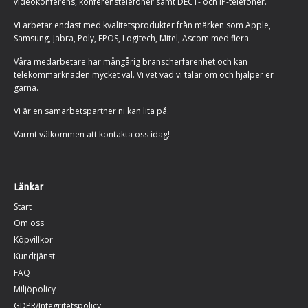
videokonferens, konferenstelefoner samt DECT- och IP-telefoner.
Vi arbetar endast med kvalitetsprodukter från märken som Apple,
Samsung, Jabra, Poly, EPOS, Logitech, Mitel, Ascom med flera.
Våra medarbetare har mångårig branscherfarenhet och kan
telekommarknaden mycket väl. Vi vet vad vi talar om och hjälper er
gärna.
Vi är en samarbetspartner ni kan lita på.
Varmt välkommen att kontakta oss idag!
Länkar
Start
Om oss
Köpvillkor
Kundtjänst
FAQ
Miljöpolicy
GDPR/Integritetspolicy