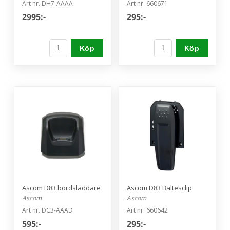
Art nr. DH7-AAAA
Art nr. 660671
2995:-
295:-
Köp
Köp
Ascom D83 bordsladdare
Ascom D83 Bältesclip
Ascom
Ascom
Art nr. DC3-AAAD
Art nr. 660642
595:-
295:-