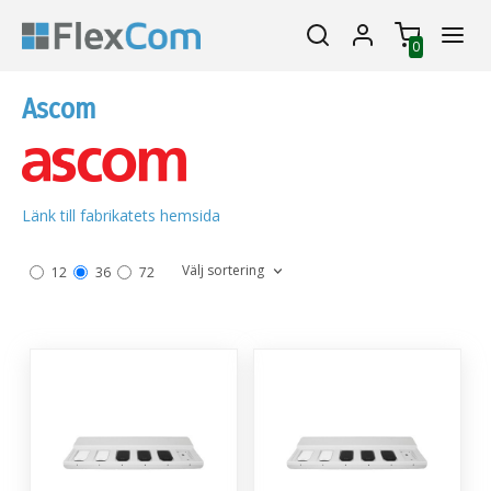
0
Ascom
Länk till fabrikatets hemsida
Välj sortering
12
36
72