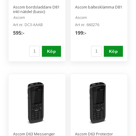
Ascom bordsladdare D81
Ascom bältesklämma D81
inkl nätdel (basic)
Ascom
Ascom
Art nr. DC3-AAAB
Art nr. 660276
595:-
199:-
Köp
Köp
Ascom D63 Messenger
Ascom D63 Protector