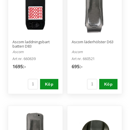
Ascom laddningsbart
Ascom läderhölster D63
batteri D83
Ascom
Ascom
Art nr. 660639
Art nr. 660521
1695:-
695:-
Köp
Köp