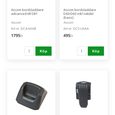
Ascom bordsladdare
Ascom bordsladdare
advanced till D81
D43/D63 inkl nätdel
(basic)
Ascom
Ascom
Art nr. DC4-AAAB
Art nr. DC3-UAAA
1795:-
495:-
Köp
Köp