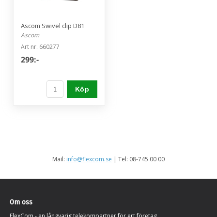
Ascom Swivel clip D81
Ascom
Art nr. 660277
299:-
Köp
Mail:
info@flexcom.se
| Tel: 08-745 00 00
Om oss
FlexCom - en långvarig telekompartner för ert företag