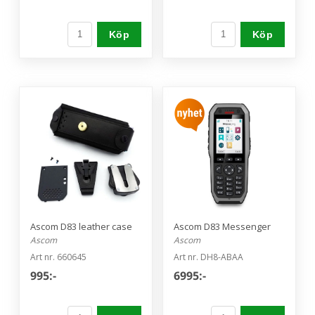
Köp
Köp
Ascom D83 leather case
Ascom D83 Messenger
Ascom
Ascom
Art nr. 660645
Art nr. DH8-ABAA
995:-
6995:-