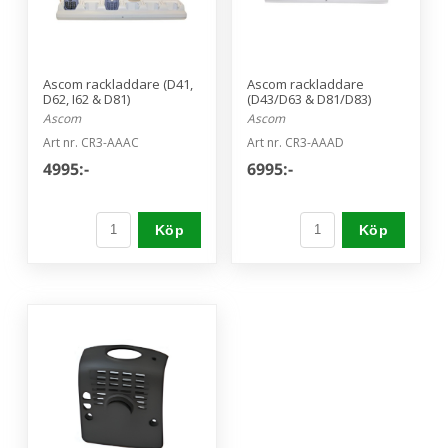
Ascom rackladdare (D41,
Ascom rackladdare
D62, I62 & D81)
(D43/D63 & D81/D83)
Ascom
Ascom
Art nr. CR3-AAAC
Art nr. CR3-AAAD
4995:-
6995:-
Köp
Köp