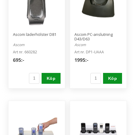
Ascom läderhölster D81
Ascom PC-anslutning
D43/D63
Ascom
Ascom
Art nr. 660282
Art nr. DP1-UAAA
695:-
1995:-
Köp
Köp