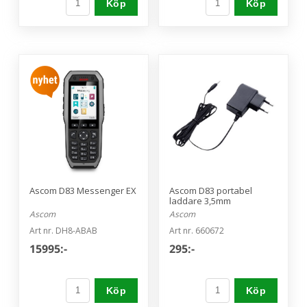
Köp
Köp
Ascom D83 Messenger EX
Ascom D83 portabel
laddare 3,5mm
Ascom
Ascom
Art nr. DH8-ABAB
Art nr. 660672
15995:-
295:-
Köp
Köp